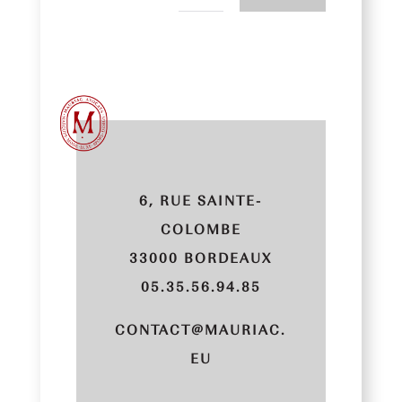
6, RUE SAINTE-
COLOMBE
33000 BORDEAUX
05.35.56.94.85
CONTACT@MAURIAC.
EU